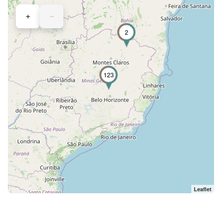
+
−
2
123
Leaflet